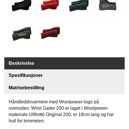
G
R
Ä
N
S
F
O
R
S
Beskrivelse
W
Spesifikasjoner
O
O
Matrisebestilling
L
P
O
Håndleddsvarmere med Woolpower-logo på
W
oversiden. Wrist Gaiter 200 er laget i Woolpower-
E
materiale Ullfrotté Original 200, er 18cm lang og har
R
hull for tommelen.