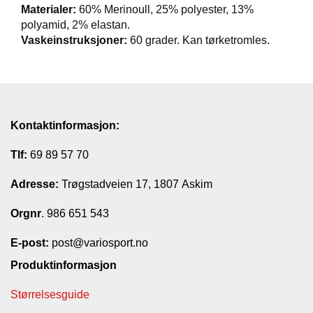
Materialer:
60% Merinoull, 25% polyester, 13%
T
polyamid, 2% elastan.
I
Vaskeinstruksjoner:
60 grader. Kan tørketromles.
L
B
U
D
R
Kontaktinformasjon:
A
S
Tlf:
69 89 57 70
T
Adresse:
Trøgstadveien 17, 1807 Askim
T
Orgnr
. 986 651 543
U
R
E-post:
post@variosport.no
U
T
Produktinformasjon
S
T
Størrelsesguide
Y
R