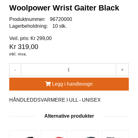
A
Woolpower Wrist Gaiter Black
U
N
A
Produktnummer:
96720000
Lagerbeholdning:
10 stk.
Veil. pris: Kr 299,00
F
Kr 319,00
R
I
inkl. mva.
S
P
O
-
+
R
T
Legg i handlevogn
HÅNDLEDDSVARMERE I ULL - UNISEX
K
O
V
Alternative produkter
E
A