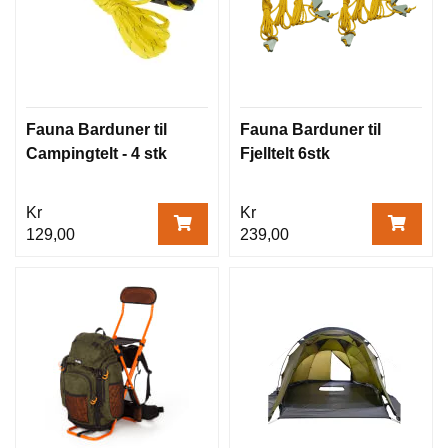
T
E
L
T
O
G
Fauna Barduner til
Fauna Barduner til
L
Campingtelt - 4 stk
Fjelltelt 6stk
A
V
V
Kr
Kr
O
129,00
239,00
S
O
V
E
P
O
S
E
,