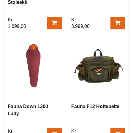
Stolsekk
O
G
T
Kr
Kr
U
R
1.699,00
3.999,00
K
J
Ø
K
K
E
N
Ø
K
S
Fauna Down 1300
Fauna F12 Hoftebelte
Lady
Kr
Kr