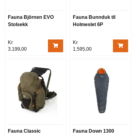
L
I
G
Fauna Björnen EVO
Fauna Bunnduk til
G
Stolsekk
Holmeslet 6P
E
U
N
Kr
Kr
D
3.199,00
1.595,00
E
R
L
A
G
O
G
T
A
R
P
O
V
Fauna Classic
Fauna Down 1300
N