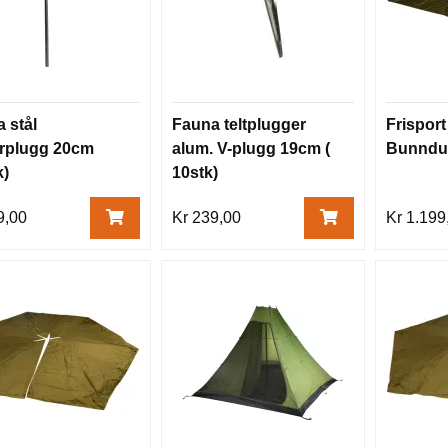
 stål
Fauna teltplugger
Frisport
rplugg 20cm
alum. V-plugg 19cm (
Bunndu
k)
10stk)
9,00
Kr 239,00
Kr 1.199