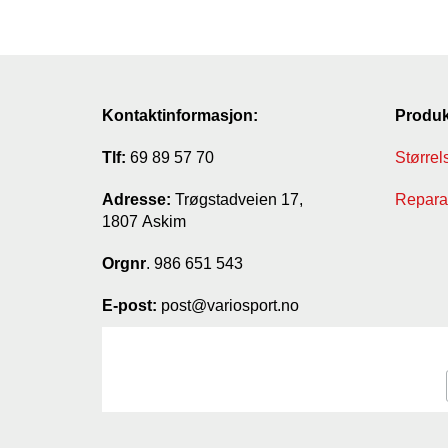
Kontaktinformasjon:
Produk
Tlf:
69 89 57 70
Størrel
Adresse:
Trøgstadveien 17,
Reparas
1807 Askim
Orgnr
. 986 651 543
E-post:
post@variosport.no