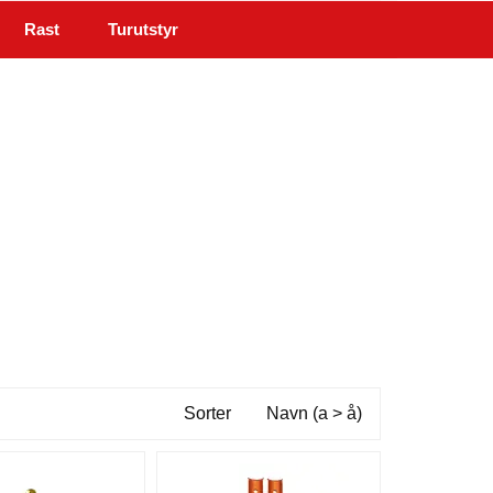
Rast
Turutstyr
Min side
Infosenter
Sorter
Navn (a > å)