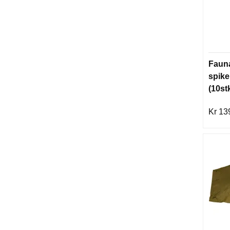
Fauna
spike
(10st
Kr 13