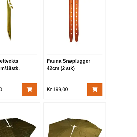
ettvekts
Fauna Snøplugger
 m/18stk.
42cm (2 stk)
0
Kr 199,00