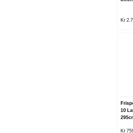
Kr 2.
Frisp
10 L
295c
Kr 75