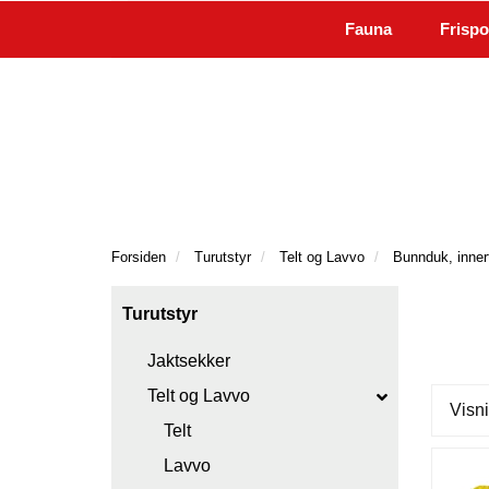
|
Kundeservice
Kontakt oss
Fauna
Frispo
Forsiden
Turutstyr
Telt og Lavvo
Bunnduk, innert
Turutstyr
Jaktsekker
Telt og Lavvo
Visni
Telt
Lavvo