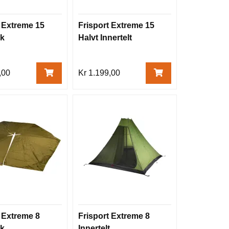
t Extreme 15
Frisport Extreme 15
k
Halvt Innertelt
,00
Kr 1.199,00
t Extreme 8
Frisport Extreme 8
k
Innertelt