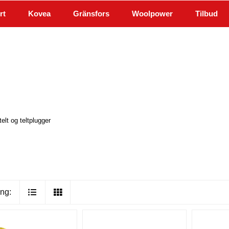
rt
Kovea
Gränsfors
Woolpower
Tilbud
elt og teltplugger
ng: