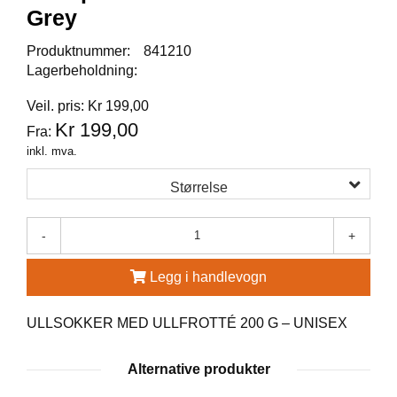
Grey
G
R
Produktnummer:
841210
Ä
Lagerbeholdning:
N
S
Veil. pris: Kr 199,00
F
Kr 199,00
O
Fra:
R
inkl. mva.
S
Størrelse
W
-
+
O
O
L
Legg i handlevogn
P
O
ULLSOKKER MED ULLFROTTÉ 200 G – UNISEX
W
E
R
Alternative produkter