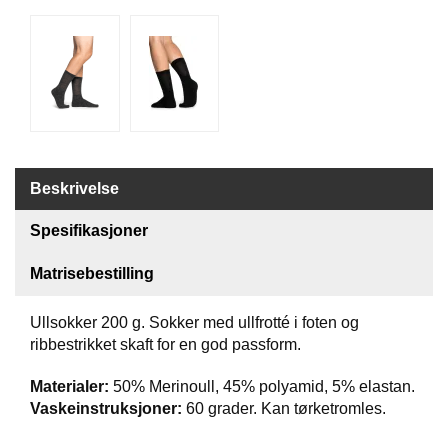
T
I
L
B
U
D
R
Beskrivelse
A
S
T
Spesifikasjoner
Matrisebestilling
T
U
Ullsokker 200 g. Sokker med ullfrotté i foten og
R
ribbestrikket skaft for en god passform.
U
T
Materialer:
50% Merinoull, 45% polyamid, 5% elastan.
S
Vaskeinstruksjoner:
60 grader. Kan tørketromles.
T
Y
R