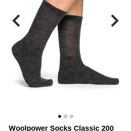
A
U
N
A
F
R
I
S
P
O
R
T
K
O
V
E
A
Woolpower Socks Classic 200