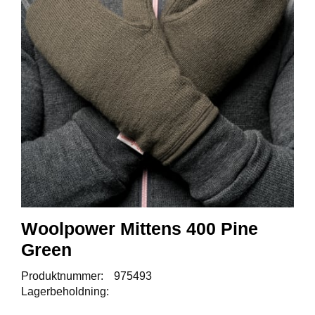
A
U
N
A
F
R
I
S
P
O
R
T
Woolpower Mittens 400 Pine
K
Green
O
V
E
Produktnummer:
975493
A
Lagerbeholdning: