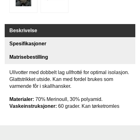
T
I
L
B
Beskrivelse
U
D
Spesifikasjoner
R
Matrisebestilling
A
S
T
Ullvotter med dobbelt lag ullfrotté for optimal isolasjon.
Glattstrikket utside. Kan med fordel brukes som
varmende fôr i skallhansker.
T
U
Materialer:
70% Merinoull, 30% polyamid.
R
Vaskeinstruksjoner:
60 grader. Kan tørketromles
U
T
S
T
Y
R