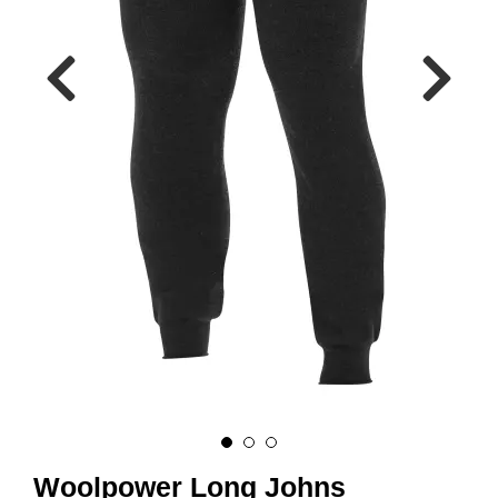
A
U
N
A
F
R
I
S
P
O
R
T
K
O
V
E
A
Woolpower Long Johns