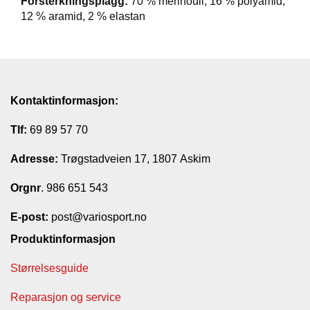
Forsterkningsplagg:
70 % merinoull, 16 % polyamid,
12 % aramid, 2 % elastan
Kontaktinformasjon:
Tlf:
69 89 57 70
Adresse:
Trøgstadveien 17, 1807 Askim
Orgnr
. 986 651 543
E-post:
post@variosport.no
Produktinformasjon
Størrelsesguide
Reparasjon og service