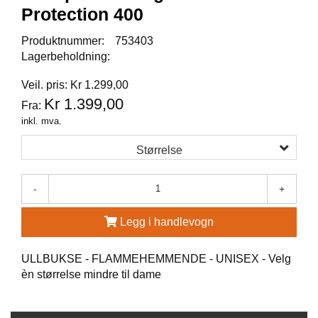
Protection 400
G
R
Produktnummer:
753403
Ä
Lagerbeholdning:
N
S
Veil. pris: Kr 1.299,00
F
Kr 1.399,00
O
Fra:
R
inkl. mva.
S
Størrelse
W
-
+
O
O
L
Legg i handlevogn
P
O
ULLBUKSE - FLAMMEHEMMENDE - UNISEX - Velg
W
E
èn størrelse mindre til dame
R