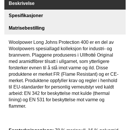
Beskrivelse
T
I
Spesifikasjoner
L
B
Matrisebestilling
U
D
Woolpower Long Johns Protection 400 er en del av
Woolpowers spesiallagd kolleksjon for industri- og
R
A
brannvern. Plaggene produseres i Ullfrotté Original
S
med aramidfibrer tilsatt i ullgarnet, som ytterligere
T
forsterker evnen til å stå imot varme og ild. Disse
produktene er merket FR (Flame Resistant) og er CE-
merket. Produktene oppfyller krav og regler i henhold
T
til EU-standarder for personlig verneutstyr ved kaldt
U
arbeid: EN 342 for beskyttelse mot kulde (thermal
R
lining) og EN 531 for beskyttelse mot varme og
U
flammer.
T
S
T
Y
R