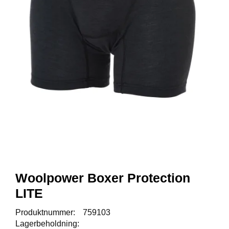
A
U
N
A
F
R
I
S
P
O
R
T
K
Woolpower Boxer Protection
O
V
LITE
E
A
Produktnummer:
759103
Lagerbeholdning: