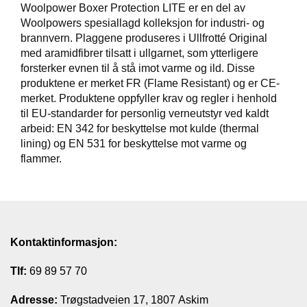
Woolpower Boxer Protection LITE er en del av
T
Woolpowers spesiallagd kolleksjon for industri- og
I
brannvern. Plaggene produseres i Ullfrotté Original
L
med aramidfibrer tilsatt i ullgarnet, som ytterligere
B
forsterker evnen til å stå imot varme og ild. Disse
U
D
produktene er merket FR (Flame Resistant) og er CE-
merket. Produktene oppfyller krav og regler i henhold
til EU-standarder for personlig verneutstyr ved kaldt
R
arbeid: EN 342 for beskyttelse mot kulde (thermal
A
S
lining) og EN 531 for beskyttelse mot varme og
T
flammer.
T
U
R
U
Kontaktinformasjon:
T
S
Tlf:
69 89 57 70
T
Y
Adresse:
Trøgstadveien 17, 1807 Askim
R