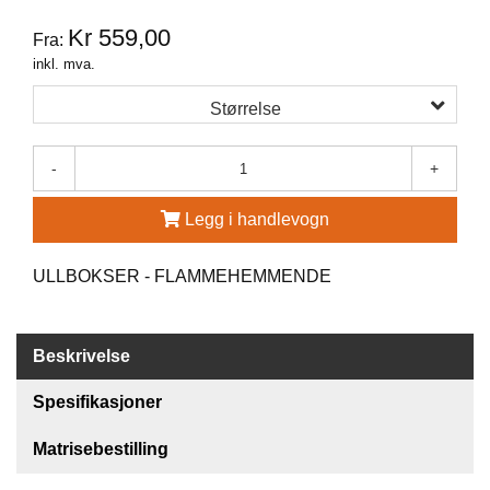
G
Kr 559,00
Fra:
R
inkl. mva.
Ä
N
Størrelse
S
F
O
-
+
R
S
Legg i handlevogn
W
ULLBOKSER - FLAMMEHEMMENDE
O
O
L
Beskrivelse
P
O
W
Spesifikasjoner
E
R
Matrisebestilling