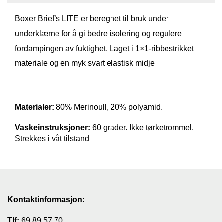
T
Boxer Brief’s LITE er beregnet til bruk under
I
L
underklærne for å gi bedre isolering og regulere
B
fordampingen av fuktighet. Laget i 1×1-ribbestrikket
U
D
materiale og en myk svart elastisk midje
R
A
S
Materialer:
80% Merinoull, 20% polyamid.
T
Vaskeinstruksjoner:
60 grader. Ikke tørketrommel.
Strekkes i våt tilstand
T
U
R
U
T
S
Kontaktinformasjon:
T
Y
Tlf:
69 89 57 70
R