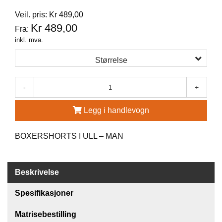
Veil. pris: Kr 489,00
G
R
Kr 489,00
Fra:
Ä
inkl. mva.
N
S
Størrelse
F
O
R
-
+
S
Legg i handlevogn
W
O
BOXERSHORTS I ULL – MAN
O
L
P
O
Beskrivelse
W
E
Spesifikasjoner
R
Matrisebestilling