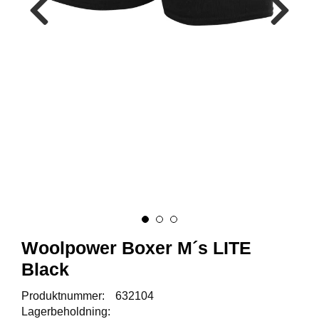
A
U
N
A
F
R
I
S
P
O
R
T
K
Woolpower Boxer M´s LITE
O
V
Black
E
A
Produktnummer:
632104
Lagerbeholdning: