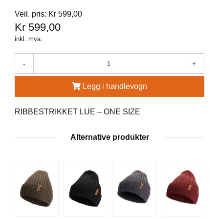
Veil. pris: Kr 599,00
G
R
Kr 599,00
Ä
inkl. mva.
N
S
F
-
+
O
R
Legg i handlevogn
S
RIBBESTRIKKET LUE – ONE SIZE
W
O
Alternative produkter
O
L
P
O
W
E
R