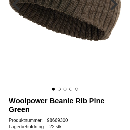
A
U
N
A
F
R
I
S
P
O
R
T
K
Woolpower Beanie Rib Pine
O
V
Green
E
A
Produktnummer:
98669300
Lagerbeholdning:
22 stk.