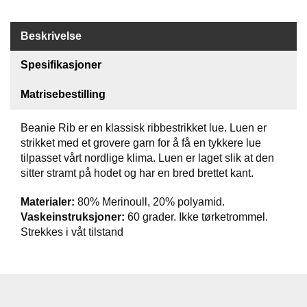
T
I
Beskrivelse
L
B
Spesifikasjoner
U
D
Matrisebestilling
R
Beanie Rib er en klassisk ribbestrikket lue. Luen er
A
S
strikket med et grovere garn for å få en tykkere lue
T
tilpasset vårt nordlige klima. Luen er laget slik at den
sitter stramt på hodet og har en bred brettet kant.
Materialer:
80% Merinoull, 20% polyamid.
T
U
Vaskeinstruksjoner:
60 grader. Ikke tørketrommel.
R
Strekkes i våt tilstand
U
T
S
T
Y
R