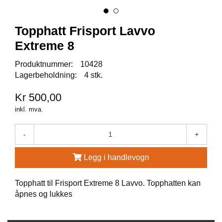
A
U
N
Topphatt Frisport Lavvo
A
Extreme 8
Produktnummer:
10428
F
R
Lagerbeholdning:
4 stk.
I
S
Kr 500,00
P
inkl. mva.
O
R
T
-
+
Legg i handlevogn
K
O
Topphatt til Frisport Extreme 8 Lavvo. Topphatten kan
V
E
åpnes og lukkes
A