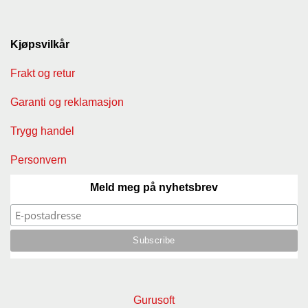
T
I
L
Kjøpsvilkår
B
U
Frakt og retur
D
Garanti og reklamasjon
R
A
Trygg handel
S
T
Personvern
Meld meg på nyhetsbrev
T
U
R
U
T
S
T
Y
Gurusoft
R