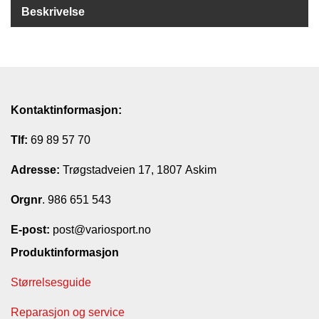
Beskrivelse
G
R
Ä
N
S
F
O
Kontaktinformasjon:
R
S
Tlf:
69 89 57 70
Adresse:
Trøgstadveien 17, 1807 Askim
W
O
Orgnr
. 986 651 543
O
L
E-post:
post@variosport.no
P
O
Produktinformasjon
W
E
Størrelsesguide
R
Reparasjon og service