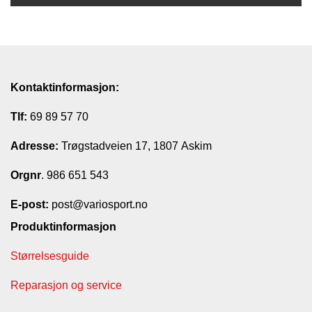
G
R
Ä
N
S
Kontaktinformasjon:
F
O
R
Tlf:
69 89 57 70
S
Adresse:
Trøgstadveien 17, 1807 Askim
Orgnr
W
. 986 651 543
O
O
E-post:
post@variosport.no
L
Produktinformasjon
P
O
W
Størrelsesguide
E
R
Reparasjon og service