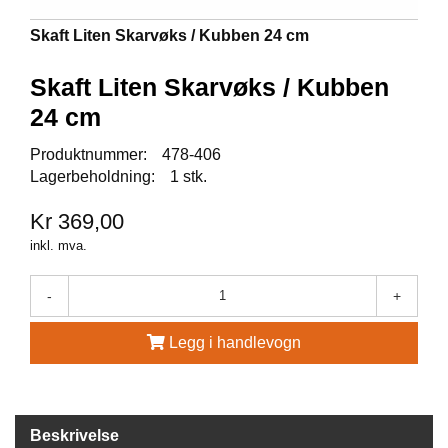
A
U
Skaft Liten Skarvøks / Kubben 24 cm
N
A
Skaft Liten Skarvøks / Kubben
24 cm
F
R
Produktnummer:
478-406
I
Lagerbeholdning:
1 stk.
S
P
Kr 369,00
O
R
inkl. mva.
T
-
+
K
Legg i handlevogn
O
V
E
A
Beskrivelse