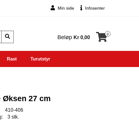
Min side
Infosenter
0
Beløp
Kr 0,00
Rast
Turutstyr
le Øksen 27 cm
:
410-406
g:
3 stk.