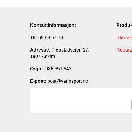
Kontaktinformasjon:
Produk
Tlf:
69 89 57 70
Størrel
Adresse:
Trøgstadveien 17,
Reparas
1807 Askim
Orgnr
. 986 651 543
E-post:
post@variosport.no