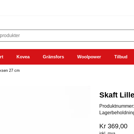
rt
Kovea
Gränsfors
Woolpower
Tilbud
Øksen 27 cm
Skaft Lil
Produktnummer
Lagerbeholdnin
Kr 369,00
inkl. mva.