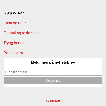
G
R
Kjøpsvilkår
Ä
N
Frakt og retur
S
F
Garanti og reklamasjon
O
R
Trygg handel
S
Personvern
W
Meld meg på nyhetsbrev
O
O
L
P
O
W
E
R
Gurusoft