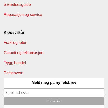
Størrelsesguide
T
I
Reparasjon og service
L
B
U
D
Kjøpsvilkår
R
Frakt og retur
A
S
Garanti og reklamasjon
T
Trygg handel
T
Personvern
U
R
Meld meg på nyhetsbrev
U
T
S
T
Y
R