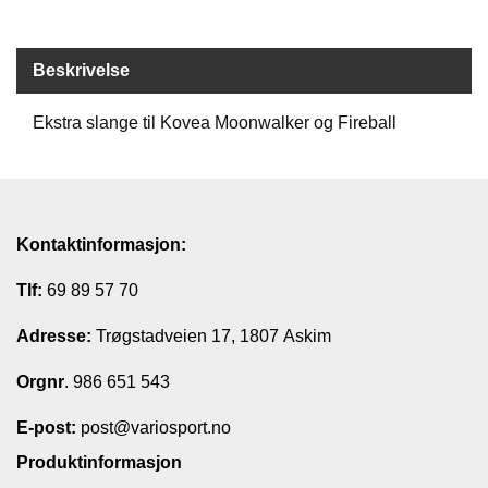
G
R
Beskrivelse
Ä
N
S
Ekstra slange til Kovea Moonwalker og Fireball
F
O
R
S
Kontaktinformasjon:
W
Tlf:
69 89 57 70
O
O
Adresse:
L
Trøgstadveien 17, 1807 Askim
P
O
Orgnr
. 986 651 543
W
E
E-post:
post@variosport.no
R
Produktinformasjon