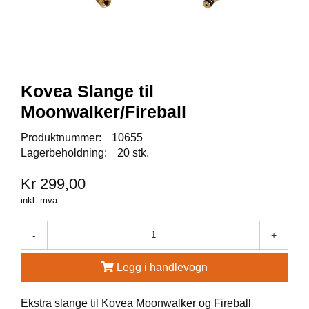
A
U
N
A
Kovea Slange til
F
R
Moonwalker/Fireball
I
S
Produktnummer:
10655
P
Lagerbeholdning:
20 stk.
O
R
Kr 299,00
T
inkl. mva.
K
-
+
O
V
Legg i handlevogn
E
A
Ekstra slange til Kovea Moonwalker og Fireball