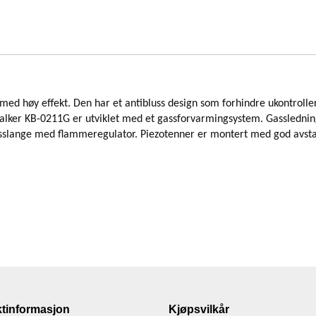
d høy effekt. Den har et antibluss design som forhindre ukontrollert
lker KB-0211G er utviklet med et gassforvarmingsystem. Gasslednin
gasslange med flammeregulator. Piezotenner er montert med god avst
tinformasjon
Kjøpsvilkår