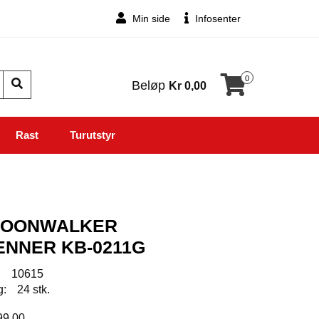
Min side
Infosenter
0
Beløp
Kr 0,00
Rast
Turutstyr
MOONWALKER
NNER KB-0211G
:
10615
g:
24 stk.
099,00