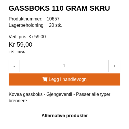
A
GASSBOKS 110 GRAM SKRU
U
N
A
Produktnummer:
10657
Lagerbeholdning:
20 stk.
Veil. pris: Kr 59,00
F
Kr 59,00
R
I
inkl. mva.
S
P
O
-
+
R
T
Legg i handlevogn
Kovea gassboks - Gjengeventil - Passer alle typer
K
brennere
O
V
E
Alternative produkter
A