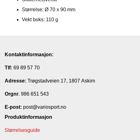
T
Størrelse: Ø 70 x 90 mm
I
Vekt boks: 110 g
L
B
U
D
R
Kontaktinformasjon:
A
S
Tlf:
69 89 57 70
T
Adresse:
Trøgstadveien 17, 1807 Askim
T
Orgnr
. 986 651 543
U
R
E-post:
post@variosport.no
U
T
Produktinformasjon
S
T
Størrelsesguide
Y
R