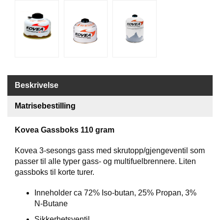
G
R
Ä
N
S
F
O
R
Beskrivelse
S
Matrisebestilling
W
Kovea Gassboks 110 gram
O
O
Kovea 3-sesongs gass med skrutopp/gjengeventil som
L
P
passer til alle typer gass- og multifuelbrennere. Liten
O
gassboks til korte turer.
W
E
Inneholder ca 72% Iso-butan, 25% Propan, 3%
R
N-Butane
Sikkerhetsventil