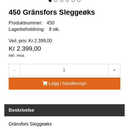
A
U
450 Gränsfors Sleggeøks
N
A
Produktnummer:
450
Lagerbeholdning:
8 stk.
F
Veil. pris: Kr 2.399,00
R
Kr 2.399,00
I
S
inkl. mva.
P
O
-
+
R
T
Legg i handlevogn
K
O
V
Beskrivelse
E
A
Gränsfors Sleggeøks