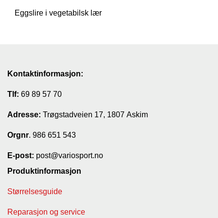
T
Eggslire i vegetabilsk lær
I
L
B
U
D
Kontaktinformasjon:
R
A
Tlf:
69 89 57 70
S
T
Adresse:
Trøgstadveien 17, 1807 Askim
Orgnr
. 986 651 543
T
U
E-post:
post@variosport.no
R
Produktinformasjon
U
T
S
Størrelsesguide
T
Y
Reparasjon og service
R