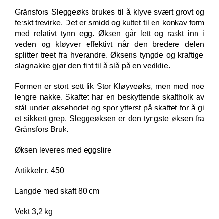
Gränsfors Sleggeøks brukes til å klyve svært grovt og
G
ferskt trevirke. Det er smidd og kuttet til en konkav form
R
Ä
med relativt tynn egg. Øksen går lett og raskt inn i
N
veden og kløyver effektivt når den bredere delen
S
splitter treet fra hverandre. Øksens tyngde og kraftige
F
slagnakke gjør den fint til å slå på en vedklie.
O
R
Formen er stort sett lik Stor Kløyveøks, men med noe
S
lengre nakke. Skaftet har en beskyttende skaftholk av
stål under øksehodet og spor ytterst på skaftet for å gi
et sikkert grep. Sleggeøksen er den tyngste øksen fra
W
Gränsfors Bruk.
O
O
Øksen leveres med eggslire
L
P
O
Artikkelnr. 450
W
E
Langde med skaft 80 cm
R
Vekt 3,2 kg