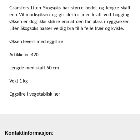
Gränsfors Liten Skogsøks har større hodet og lengre skaft
G
enn Villmarksøksen og gir derfor mer kraft ved hogging.
R
Ä
Øksen er dog ikke større enn at den får plass i ryggsekken.
N
Liten Skogsøks passer veldig bra til å felle trær og kviste.
S
F
Øksen levers med eggslire
O
R
Artikkelnr. 420
S
Lengde med skaft 50 cm
W
Vekt 1 kg
O
O
Eggslire i vegetabilsk lær
L
P
O
W
E
R
Kontaktinformasjon: