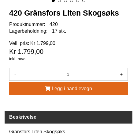
A
U
420 Gränsfors Liten Skogsøks
N
A
Produktnummer:
420
Lagerbeholdning:
17 stk.
F
Veil. pris: Kr 1.799,00
R
Kr 1.799,00
I
S
inkl. mva.
P
O
-
+
R
T
Legg i handlevogn
K
O
V
Beskrivelse
E
A
Gränsfors Liten Skogsøks