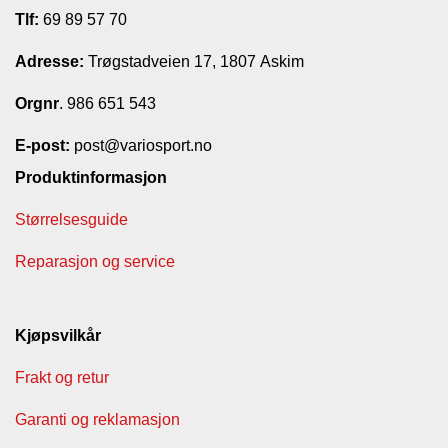
Tlf:
69 89 57 70
T
I
Adresse:
Trøgstadveien 17, 1807 Askim
L
B
U
Orgnr
. 986 651 543
D
E-post:
post@variosport.no
R
Produktinformasjon
A
S
Størrelsesguide
T
Reparasjon og service
T
U
R
Kjøpsvilkår
U
T
Frakt og retur
S
T
Garanti og reklamasjon
Y
R