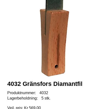
A
U
N
A
F
R
I
S
P
O
R
T
K
4032 Gränsfors Diamantfil
O
V
Produktnummer:
4032
E
Lagerbeholdning:
5 stk.
A
Veil. pris: Kr 569,00