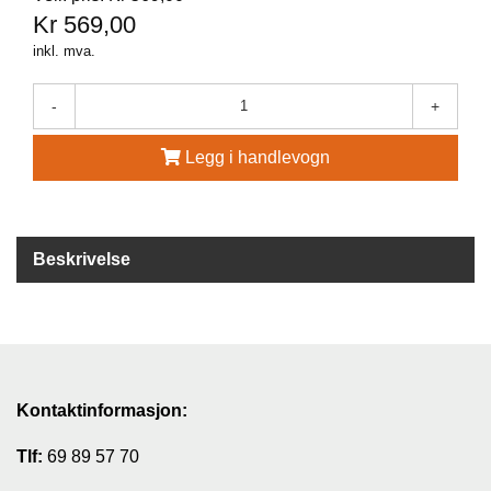
Kr 569,00
G
inkl. mva.
R
Ä
N
-
+
S
F
Legg i handlevogn
O
R
S
Beskrivelse
W
O
O
L
P
O
W
Kontaktinformasjon:
E
R
Tlf:
69 89 57 70