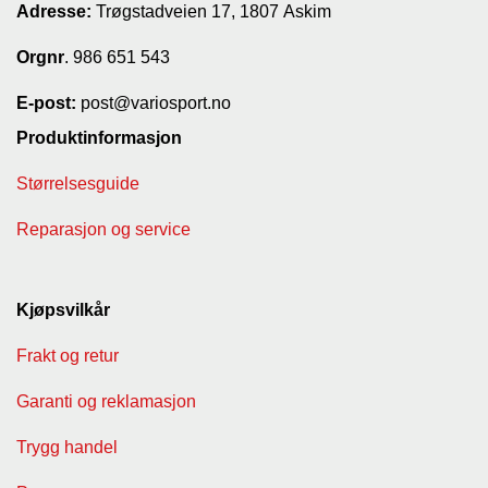
Adresse:
Trøgstadveien 17, 1807 Askim
T
I
Orgnr
. 986 651 543
L
B
E-post:
post@variosport.no
U
D
Produktinformasjon
Størrelsesguide
R
A
S
Reparasjon og service
T
Kjøpsvilkår
T
U
Frakt og retur
R
U
Garanti og reklamasjon
T
S
T
Trygg handel
Y
R