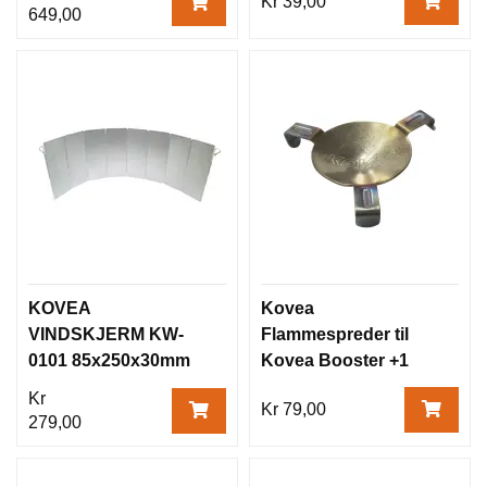
Kr 39,00
649,00
KOVEA
Kovea
VINDSKJERM KW-
Flammespreder til
0101 85x250x30mm
Kovea Booster +1
KB-0603
Kr
Kr 79,00
279,00