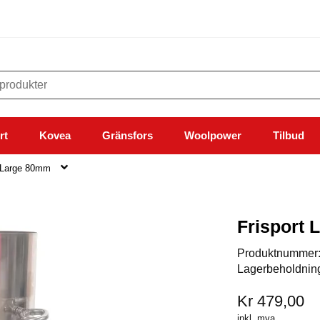
rt
Kovea
Gränsfors
Woolpower
Tilbud
d Large 80mm
Frisport 
Produktnummer
Lagerbeholdnin
Kr 479,00
inkl. mva.