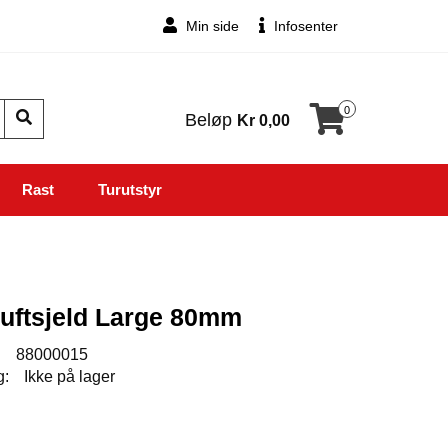
Min side
Infosenter
0
Beløp
Kr 0,00
Rast
Turutstyr
Luftsjeld Large 80mm
:
88000015
g:
Ikke på lager