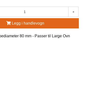
+
Legg i handlevogn
ipediameter 80 mm - Passer til Large Ovn