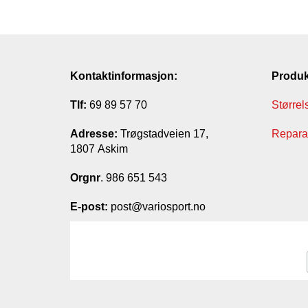
Kontaktinformasjon:
Produk
Tlf:
69 89 57 70
Størrel
Adresse:
Trøgstadveien 17,
Reparas
1807 Askim
Orgnr
. 986 651 543
E-post:
post@variosport.no