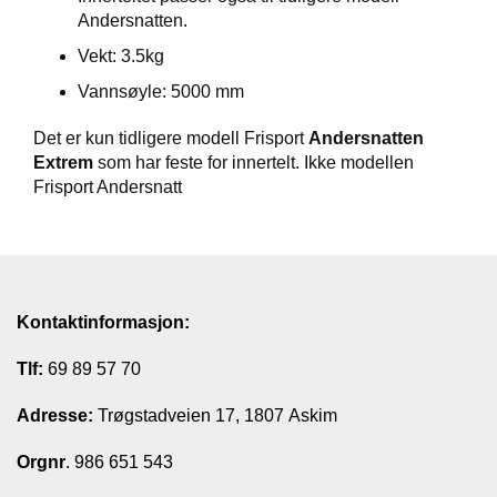
Andersnatten.
T
I
Vekt: 3.5kg
L
B
Vannsøyle: 5000 mm
U
D
Det er kun tidligere modell Frisport
Andersnatten
Extrem
som har feste for innertelt. Ikke modellen
Frisport Andersnatt
R
A
S
T
Kontaktinformasjon:
T
U
Tlf:
69 89 57 70
R
U
T
Adresse:
Trøgstadveien 17, 1807 Askim
S
T
Orgnr
. 986 651 543
Y
R