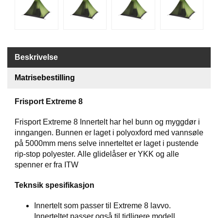
G
R
Ä
N
S
Beskrivelse
F
O
Matrisebestilling
R
S
Frisport Extreme 8
Frisport Extreme 8 Innertelt har hel bunn og myggdør i
W
O
inngangen. Bunnen er laget i polyoxford med vannsøle
O
på 5000mm mens selve innerteltet er laget i pustende
L
rip-stop polyester. Alle glidelåser er YKK og alle
P
spenner er fra ITW
O
W
Teknsik spesifikasjon
E
R
Innertelt som passer til Extreme 8 lavvo.
Innerteltet passer også til tidligere modell