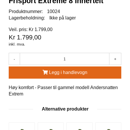
Frisport Extreme 8 Innertelt
A
U
Produktnummer:
10024
N
Lagerbeholdning:
Ikke på lager
A
Veil. pris: Kr 1.799,00
Kr 1.799,00
F
R
inkl. mva.
I
S
-
+
P
O
R
Legg i handlevogn
T
Høy komfort - Passer til gammel modell Andersnatten
Extrem
K
O
V
Alternative produkter
E
A