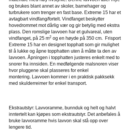
og brukes blant annet av skoler, barnehager og
T
turbrukere som trenger en fast base. Extreme 15 har et
I
L
avtagbart vindfang/fortelt. Vindfanget beskytter
B
hovedrommet mot dårlig vær og gir betylig med ekstra
U
plass. Den romslige lavvoen har et gulvareal, uten
D
2
vindfanget, på 25 m
og en høyde på 350 cm. Frisport
Extreme 15 har en designet topphatt som gir mulighet
R
til å lukke og åpne topphatten uten å måtte ta den av
A
lavvoen. Åpningen i topphatten justeres enkelt med to
S
snorer fra innsiden. En medfølgende malsnoren viser
T
hvor pluggene skal plasseres for enkel
montering. Lavvoen kommer i en praktisk pakksekk
med skulderreimer for enkel transport.
T
U
R
U
Ekstrautstyr: Lavvoramme, bunnduk og helt og halvt
T
inntertelt kan kjøpes som ekstrautstyr. Det anbefales å
S
T
bruke lavvoramme hvis lavvon skal stå opp over
Y
lengere tid.
R