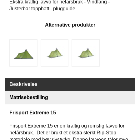
Ekstra kraftig lavvo for helårsbruk - Vindfang -
Justerbar topphatt - plugguide
G
R
Ä
Alternative produkter
N
S
F
O
R
S
W
Beskrivelse
O
O
L
Matrisebestilling
P
O
Frisport Extreme 15
W
E
Frisport Extreme 15 er en kraftig og romslig lavvo for
R
helårsbruk. Det er brukt et ekstra sterkt Rip-Stop
materiale med høy rivstyrke. Denne lavvoen tåler mye