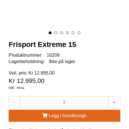
A
U
N
A
F
Frisport Extreme 15
R
I
S
Produktnummer:
10209
P
Lagerbeholdning:
Ikke på lager
O
R
Veil. pris: Kr 12.995,00
T
Kr 12.995,00
inkl. mva.
K
O
-
+
V
E
Legg i handlevogn
A