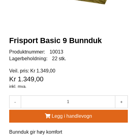
A
U
N
A
Frisport Basic 9 Bunnduk
F
R
Produktnummer:
10013
I
S
Lagerbeholdning:
22 stk.
P
O
Veil. pris: Kr 1.349,00
R
Kr 1.349,00
T
inkl. mva.
-
+
K
O
V
Legg i handlevogn
E
A
Bunnduk gir høy komfort