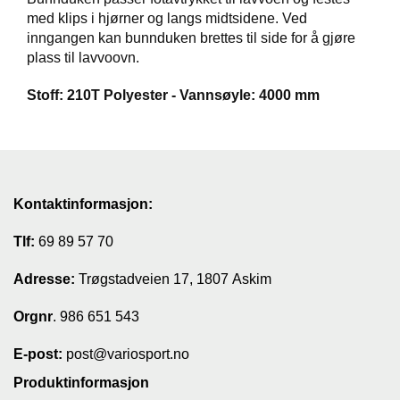
med klips i hjørner og langs midtsidene. Ved
T
inngangen kan bunnduken brettes til side for å gjøre
I
L
plass til lavvoovn.
B
U
Stoff: 210T Polyester - Vannsøyle: 4000 mm
D
R
A
S
T
Kontaktinformasjon:
Tlf:
69 89 57 70
T
Adresse:
Trøgstadveien 17, 1807 Askim
U
R
U
Orgnr
. 986 651 543
T
S
E-post:
post@variosport.no
T
Y
Produktinformasjon
R