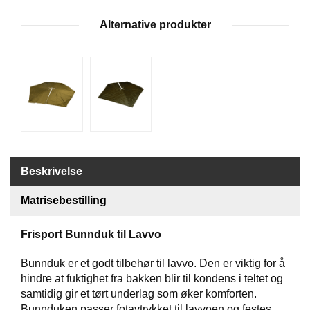
G
Alternative produkter
R
Ä
N
S
F
O
R
S
Beskrivelse
W
O
O
Matrisebestilling
L
P
Frisport Bunnduk til Lavvo
O
W
Bunnduk er et godt tilbehør til lavvo. Den er viktig for å
E
hindre at fuktighet fra bakken blir til kondens i teltet og
R
samtidig gir et tørt underlag som øker komforten.
Bunnduken passer fotavtrykket til lavvoen og festes