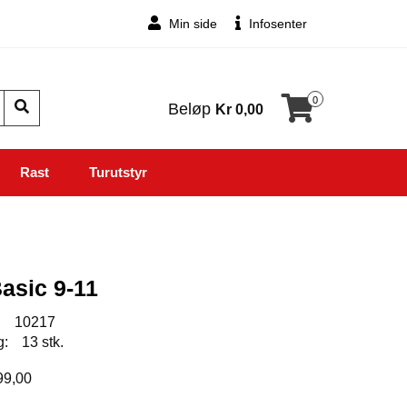
Min side
Infosenter
0
Beløp
Kr 0,00
Rast
Turutstyr
Basic 9-11
:
10217
g:
13 stk.
999,00