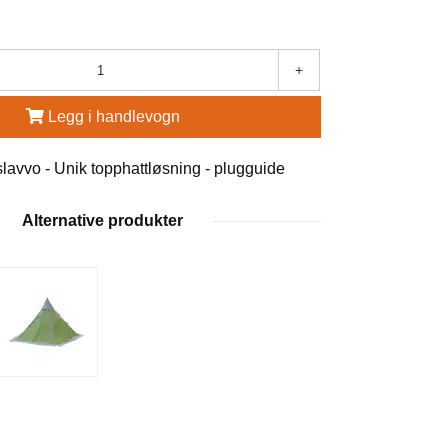
+
Legg i handlevogn
tslavvo - Unik topphattløsning - plugguide
Alternative produkter