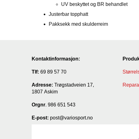
UV beskyttet og BR behandlet
Justerbar topphatt
Pakksekk med skulderreim
Kontaktinformasjon:
Produk
Tlf:
69 89 57 70
Størrel
Adresse:
Trøgstadveien 17,
Reparas
1807 Askim
Orgnr
. 986 651 543
E-post:
post@variosport.no