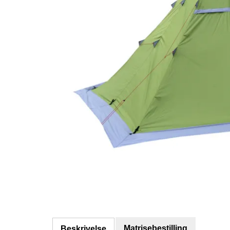
Matrisebestilling
Beskrivelse