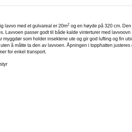
2
lig lavvo med et gulvareal er 20m
og en høyde på 320 cm. Den e
es. Lavvoen passer godt til både kalde vinterturer med lavvoo
har myggdør som holder insektene ute og gir god lufting og fin uts
n uten å måtte ta den av lavvoen. Åpningen i topphatten justeres
er for enkel transport.
utstyr