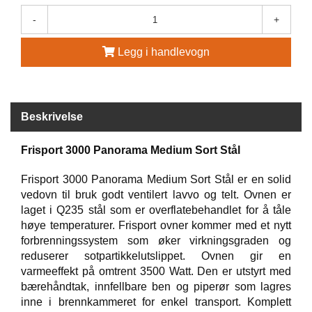
-
+
G
R
Ä
Legg i handlevogn
N
S
F
O
R
Beskrivelse
S
Frisport 3000 Panorama Medium Sort Stål
W
Frisport 3000 Panorama Medium Sort Stål er en solid
O
vedovn til bruk godt ventilert lavvo og telt. Ovnen er
O
laget i Q235 stål som er overflatebehandlet for å tåle
L
høye temperaturer. Frisport ovner kommer med et nytt
P
forbrenningssystem som øker virkningsgraden og
O
W
reduserer sotpartikkelutslippet. Ovnen gir en
E
varmeeffekt på omtrent 3500 Watt. Den er utstyrt med
R
bærehåndtak, innfellbare ben og piperør som lagres
inne i brennkammeret for enkel transport. Komplett