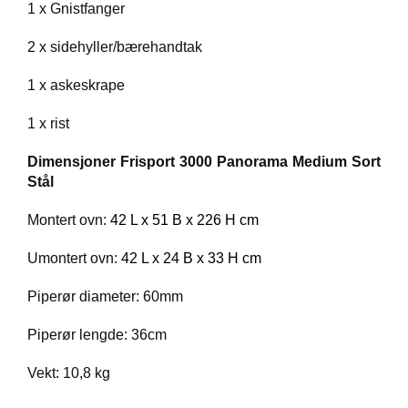
1 x Gnistfanger
2 x sidehyller/bærehandtak
1 x askeskrape
1 x rist
Dimensjoner
Frisport 3000 Panorama Medium Sort
Stål
Montert ovn:
42 L x 51 B x 226 H cm
Umontert ovn:
42 L x 24 B x 33 H cm
Piperør diameter: 60mm
Piperør lengde: 36cm
Vekt: 10,8 kg