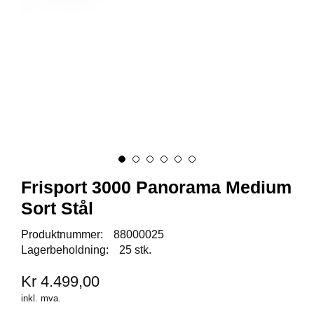
A
U
N
A
F
R
I
S
P
O
R
Frisport 3000 Panorama Medium
T
Sort Stål
K
Produktnummer:
88000025
O
Lagerbeholdning:
25 stk.
V
E
Kr 4.499,00
A
inkl. mva.