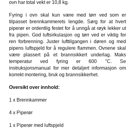
ovn har total vekt er 10,8 kg.
T
I
Fyring i ovn skal kun være med tørr ved som er
L
tilpasset brennkammerets lengde. Sørg for at hvert
B
piperør er ordentlig festet for å unngå at røyk lekker ut
U
fra pipen. God luftsirkulasjon og tørr ved er viktig for
D
ren forbrenning. Juster lufttilgangen i døren og med
pipens luftspjeld for å regulere flammen. Ovnene skal
R
være plassert på et brannsikkert underlag. Maks
A
temperatur ved fyring er 600 °C. Se
S
instruksjonsmanual for mer detaljert informasjon om
T
korrekt montering, bruk og brannsikkerhet.
Oversikt over innhold:
T
U
1 x Brennkammer
R
U
T
4 x Piperør
S
T
1 x Piperør med luftspjeld
Y
R