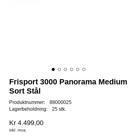
A
U
N
A
F
R
I
S
P
O
R
Frisport 3000 Panorama Medium
T
Sort Stål
K
Produktnummer:
88000025
O
Lagerbeholdning:
25 stk.
V
E
Kr 4.499,00
A
inkl. mva.