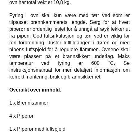
ovn har total vekt er 10,8 kg.
T
I
Fyring i ovn skal kun være med tørr ved som er
L
tilpasset brennkammerets lengde. Sørg for at hvert
B
piperør er ordentlig festet for å unngå at røyk lekker ut
U
fra pipen. God luftsirkulasjon og tørr ved er viktig for
D
ren forbrenning. Juster lufttilgangen i døren og med
pipens luftspjeld for å regulere flammen. Ovnene skal
R
være plassert på et brannsikkert underlag. Maks
A
temperatur ved fyring er 600 °C. Se
S
instruksjonsmanual for mer detaljert informasjon om
T
korrekt montering, bruk og brannsikkerhet.
Oversikt over innhold:
T
U
1 x Brennkammer
R
U
T
4 x Piperør
S
T
1 x Piperør med luftspjeld
Y
R