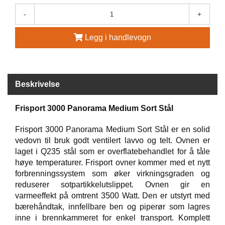
-
+
G
R
Ä
Legg i handlevogn
N
S
F
O
R
Beskrivelse
S
Frisport 3000 Panorama Medium Sort Stål
W
Frisport 3000 Panorama Medium Sort Stål er en solid
O
vedovn til bruk godt ventilert lavvo og telt. Ovnen er
O
laget i Q235 stål som er overflatebehandlet for å tåle
L
høye temperaturer. Frisport ovner kommer med et nytt
P
forbrenningssystem som øker virkningsgraden og
O
W
reduserer sotpartikkelutslippet. Ovnen gir en
E
varmeeffekt på omtrent 3500 Watt. Den er utstyrt med
R
bærehåndtak, innfellbare ben og piperør som lagres
inne i brennkammeret for enkel transport. Komplett