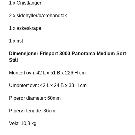
1 x Gnistfanger
2 x sidehyller/bærehandtak
1 x askeskrape
1 x rist
Dimensjoner
Frisport 3000 Panorama Medium Sort
Stål
Montert ovn:
42 L x 51 B x 226 H cm
Umontert ovn:
42 L x 24 B x 33 H cm
Piperør diameter: 60mm
Piperør lengde: 36cm
Vekt: 10,8 kg