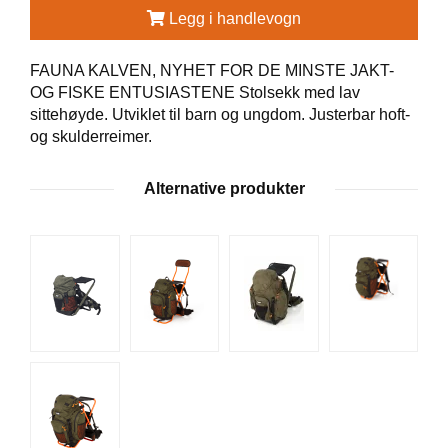
Legg i handlevogn
G
R
Ä
FAUNA KALVEN, NYHET FOR DE MINSTE JAKT-
N
OG FISKE ENTUSIASTENE Stolsekk med lav
S
sittehøyde. Utviklet til barn og ungdom. Justerbar hoft-
F
og skulderreimer.
O
R
S
Alternative produkter
W
O
O
L
P
O
W
E
R