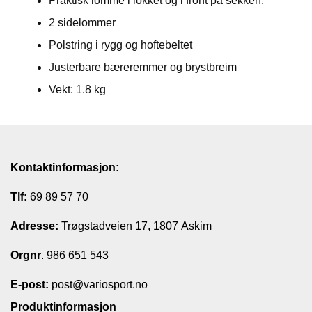
Praktisk lomme i lokket og i front på sekken.
2 sidelommer
Polstring i rygg og hoftebeltet
Justerbare bæreremmer og brystbreim
Vekt: 1.8 kg
Kontaktinformasjon:
Tlf:
69 89 57 70
Adresse:
Trøgstadveien 17, 1807 Askim
Orgnr
. 986 651 543
E-post:
post@variosport.no
Produktinformasjon