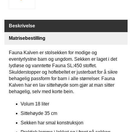
T
I
L
B
Beskrivelse
U
D
Matrisebestilling
R
​​​​​​​Fauna Kalven er stolsekken for modige og
A
eventyrlystne barn og ungdom. Sekken er laget i det
S
lydløse og vanntette Fauna SL:450 stoffet.
T
Skulderstopper og hoftebeltet er justerbart for å sikre
behagelig passform for barn i alle størrelser. Fauna
Kalven har en lav sittehøyde som gjør at man sitter
T
behagelig, selv med korte bein.
U
R
Volum 18 liter
U
T
Sittehøyde 35 cm
S
T
Sekken har smal konstruksjon
Y
R