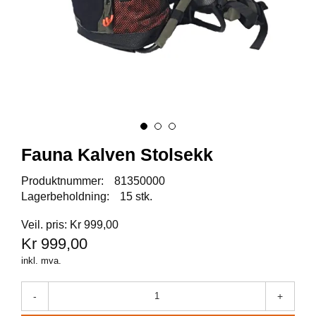
A
U
N
A
F
R
I
S
P
Fauna Kalven Stolsekk
O
R
Produktnummer:
81350000
T
Lagerbeholdning:
15 stk.
Veil. pris: Kr 999,00
K
Kr 999,00
O
inkl. mva.
V
E
A
-
+