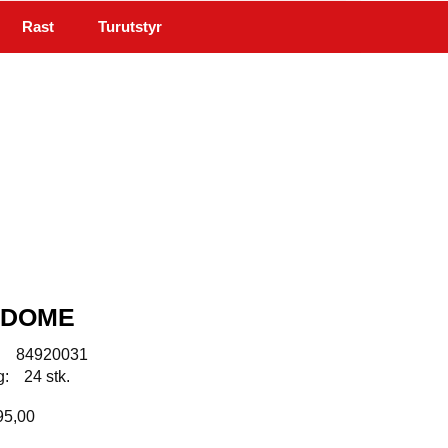
Rast
Turutstyr
Min side
Infosenter
3 DOME
:
84920031
g:
24 stk.
495,00