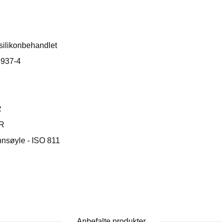
silikonbehandlet
13937-4
R
WR
nsøyle - ISO 811
Anbefalte produkter