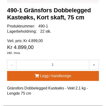
A
U
490-1 Gränsfors Dobbelegged
N
A
Kasteøks, Kort skaft, 75 cm
Produktnummer:
490-1
F
Lagerbeholdning:
22 stk.
R
I
Veil. pris: Kr 4.899,00
S
Kr 4.899,00
P
inkl. mva.
O
R
T
-
+
Legg i handlevogn
K
O
V
Gränsfors Dobbelegged Kasteøks - Vekt 2.1 kg -
E
Lengde 75 cm
A