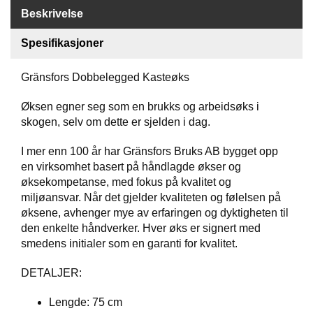
Beskrivelse
G
R
Spesifikasjoner
Ä
N
S
Gränsfors Dobbelegged Kasteøks
F
O
Øksen egner seg som en brukks og arbeidsøks i
R
skogen, selv om dette er sjelden i dag.
S
I mer enn 100 år har Gränsfors Bruks AB bygget opp
en virksomhet basert på håndlagde økser og
W
øksekompetanse, med fokus på kvalitet og
O
miljøansvar. Når det gjelder kvaliteten og følelsen på
O
øksene, avhenger mye av erfaringen og dyktigheten til
L
den enkelte håndverker. Hver øks er signert med
P
O
smedens initialer som en garanti for kvalitet.
W
E
DETALJER:
R
Lengde: 75 cm