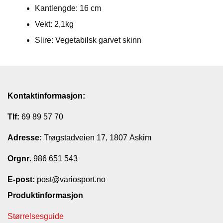
Kantlengde: 16 cm
T
I
Vekt: 2,1kg
L
Slire: Vegetabilsk garvet skinn
B
U
D
R
A
Kontaktinformasjon:
S
T
Tlf:
69 89 57 70
Adresse:
Trøgstadveien 17, 1807 Askim
T
U
Orgnr
. 986 651 543
R
U
E-post:
post@variosport.no
T
S
Produktinformasjon
T
Y
Størrelsesguide
R