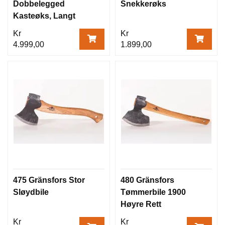
Dobbelegged
Snekkerøks
Kasteøks, Langt
skaft, 89 cm
Kr
Kr
4.999,00
1.899,00
475 Gränsfors Stor
480 Gränsfors
Sløydbile
Tømmerbile 1900
Høyre Rett
Kr
Kr