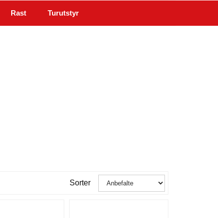
Rast
Turutstyr
Min side
Infosenter
Sorter