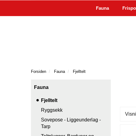
|
Kundeservice
Kontakt oss
Fauna
Frispo
Forsiden
Fauna
Fjelltelt
Fauna
Fjelltelt
Ryggsekk
Visni
Sovepose - Liggeunderlag -
Tarp