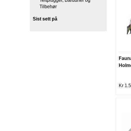
Teltplugger, Barduner og
Tilbehør
Sist sett på
Fauna
Holme
Kr 1.