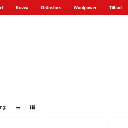
rt
Kovea
Gränsfors
Woolpower
Tilbud
ng: